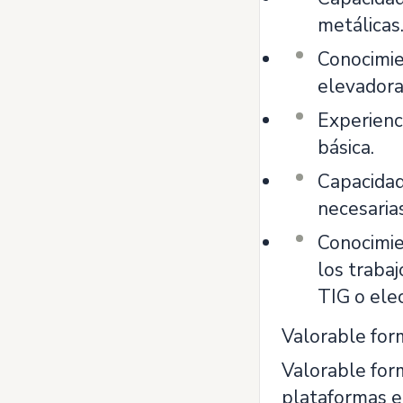
metálicas
Conocimie
elevadoras
Experienc
básica.
Capacidad 
necesaria
Conocimie
los traba
TIG o elec
Valorable form
Valorable form
plataformas el