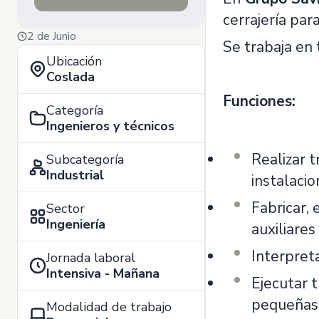
cerrajería par
2 de Junio
Se trabaja en 
Ubicación
Coslada
Funciones:
Categoría
Ingenieros y técnicos
Realizar 
Subcategoría
Industrial
instalacio
Fabricar,
Sector
Ingeniería
auxiliare
Interpreta
Jornada laboral
Intensiva - Mañana
Ejecutar 
pequeñas 
Modalidad de trabajo