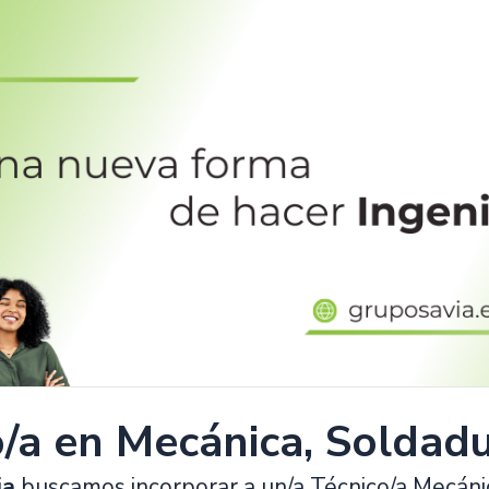
/a en Mecánica, Soldadu
ia
buscamos incorporar a un/a Técnico/a Mecánic